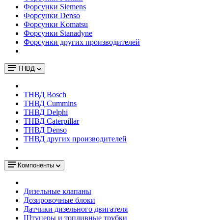
Форсунки Siemens
Форсунки Denso
Форсунки Komatsu
Форсунки Stanadyne
Форсунки других производителей
ТНВД
ТНВД Bosch
ТНВД Cummins
ТНВД Delphi
ТНВД Caterpillar
ТНВД Denso
ТНВД других производителей
Компоненты
Дизельные клапаны
Дозировочные блоки
Датчики дизельного двигателя
Штуцеры и топливные трубки