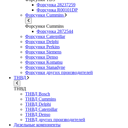
Форсунка 28237259
Форсунка R00101DP
Форсунки Cummins
Форсунки Cummins
Форсунка 2872544
Форсунки Caterpillar
Форсунки Delphi
Форсунки Perkins
Форсунки Siemens
Форсунки Denso
Форсунки Komatsu
Форсунки Stanadyne
Форсунки других производителей
ТНВД
ТНВД
ТНВД Bosch
ТНВД Cummins
ТНВД Delphi
ТНВД Caterpillar
ТНВД Denso
ТНВД других производителей
Дизельные компоненты