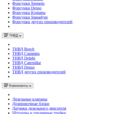
Форсунки Siemens
Форсунки Denso
Форсунки Komatsu
Форсунки Stanadyne
Форсунки других производителей
ТНВД
ТНВД Bosch
ТНВД Cummins
ТНВД Delphi
ТНВД Caterpillar
ТНВД Denso
ТНВД других производителей
Компоненты
Дизельные клапаны
Дозировочные блоки
Датчики дизельного двигателя
Штуцеры и топливные трубки