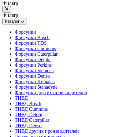
Фильтр
Фильтр
Каталог
Форсунки
Форсунки Bosch
Форсунки TDS
Форсунки Cummins
Форсунки Caterpillar
Форсунки Delphi
Форсунки Perkins
Форсунки Siemens
Форсунки Denso
Форсунки Komatsu
Форсунки Stanadyne
Форсунки других производителей
ТНВД
ТНВД Bosch
ТНВД Cummins
ТНВД Delphi
ТНВД Caterpillar
ТНВД Denso
ТНВД других производителей
Дизельные компоненты