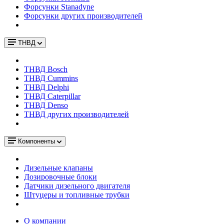
Форсунки Stanadyne
Форсунки других производителей
ТНВД
ТНВД Bosch
ТНВД Cummins
ТНВД Delphi
ТНВД Caterpillar
ТНВД Denso
ТНВД других производителей
Компоненты
Дизельные клапаны
Дозировочные блоки
Датчики дизельного двигателя
Штуцеры и топливные трубки
О компании