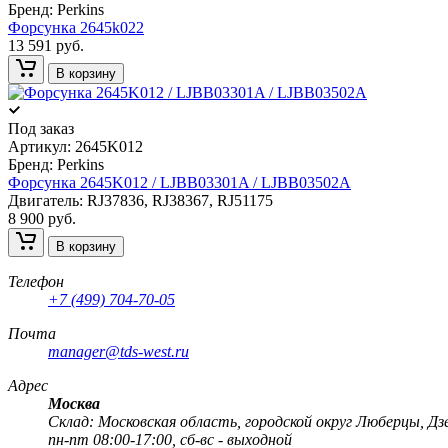
Бренд:
Perkins
Форсунка 2645k022
13 591 руб.
В корзину
Под заказ
Артикул:
2645K012
Бренд:
Perkins
Форсунка 2645K012 / LJBB03301A / LJBB03502A
Двигатель: RJ37836, RJ38367, RJ51175
8 900 руб.
В корзину
Телефон
+7 (499) 704-70-05
Почта
manager@tds-west.ru
Адрес
Москва
Cклад: Московская область, городской округ Люберцы, Дз
пн-пт 08:00-17:00, сб-вс - выходной