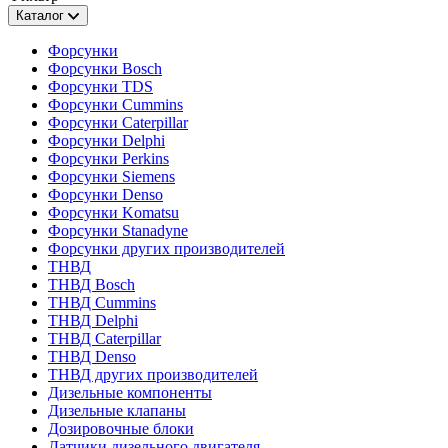
Каталог
Форсунки
Форсунки Bosch
Форсунки TDS
Форсунки Cummins
Форсунки Caterpillar
Форсунки Delphi
Форсунки Perkins
Форсунки Siemens
Форсунки Denso
Форсунки Komatsu
Форсунки Stanadyne
Форсунки других производителей
ТНВД
ТНВД Bosch
ТНВД Cummins
ТНВД Delphi
ТНВД Caterpillar
ТНВД Denso
ТНВД других производителей
Дизельные компоненты
Дизельные клапаны
Дозировочные блоки
Датчики дизельного двигателя