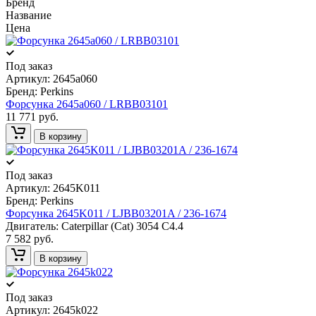
Бренд
Название
Цена
Под заказ
Артикул:
2645a060
Бренд:
Perkins
Форсунка 2645a060 / LRBB03101
11 771 руб.
В корзину
Под заказ
Артикул:
2645K011
Бренд:
Perkins
Форсунка 2645K011 / LJBB03201A / 236-1674
Двигатель: Caterpillar (Cat) 3054 С4.4
7 582 руб.
В корзину
Под заказ
Артикул:
2645k022