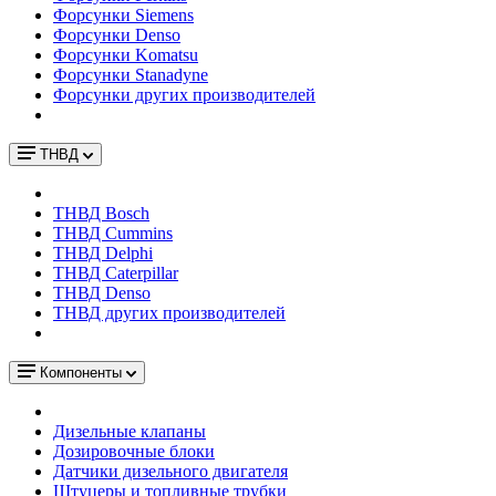
Форсунки Siemens
Форсунки Denso
Форсунки Komatsu
Форсунки Stanadyne
Форсунки других производителей
ТНВД
ТНВД Bosch
ТНВД Cummins
ТНВД Delphi
ТНВД Caterpillar
ТНВД Denso
ТНВД других производителей
Компоненты
Дизельные клапаны
Дозировочные блоки
Датчики дизельного двигателя
Штуцеры и топливные трубки