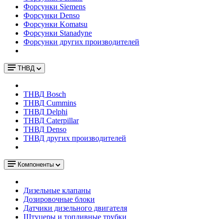
Форсунки Siemens
Форсунки Denso
Форсунки Komatsu
Форсунки Stanadyne
Форсунки других производителей
ТНВД
ТНВД Bosch
ТНВД Cummins
ТНВД Delphi
ТНВД Caterpillar
ТНВД Denso
ТНВД других производителей
Компоненты
Дизельные клапаны
Дозировочные блоки
Датчики дизельного двигателя
Штуцеры и топливные трубки