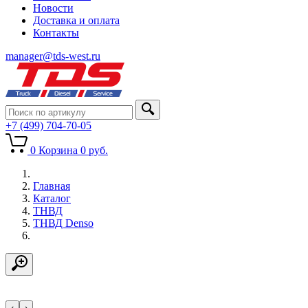
Новости
Доставка и оплата
Контакты
manager@tds-west.ru
+7 (499) 704-70-05
0
Корзина
0
руб.
Главная
Каталог
ТНВД
ТНВД Denso
‹
›