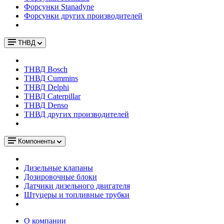
Форсунки Stanadyne
Форсунки других производителей
ТНВД
ТНВД Bosch
ТНВД Cummins
ТНВД Delphi
ТНВД Caterpillar
ТНВД Denso
ТНВД других производителей
Компоненты
Дизельные клапаны
Дозировочные блоки
Датчики дизельного двигателя
Штуцеры и топливные трубки
О компании