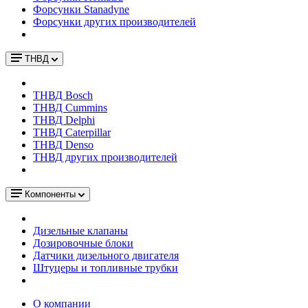
Форсунки Stanadyne
Форсунки других производителей
ТНВД
ТНВД Bosch
ТНВД Cummins
ТНВД Delphi
ТНВД Caterpillar
ТНВД Denso
ТНВД других производителей
Компоненты
Дизельные клапаны
Дозировочные блоки
Датчики дизельного двигателя
Штуцеры и топливные трубки
О компании