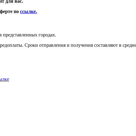
т для вас.
оферте по
ссылке.
в представленных городах.
редоплаты. Сроки отправления и получения составляют в среднем
ылке