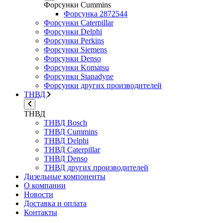
Форсунки Cummins
Форсунка 2872544
Форсунки Caterpillar
Форсунки Delphi
Форсунки Perkins
Форсунки Siemens
Форсунки Denso
Форсунки Komatsu
Форсунки Stanadyne
Форсунки других производителей
ТНВД
ТНВД
ТНВД Bosch
ТНВД Cummins
ТНВД Delphi
ТНВД Caterpillar
ТНВД Denso
ТНВД других производителей
Дизельные компоненты
О компании
Новости
Доставка и оплата
Контакты