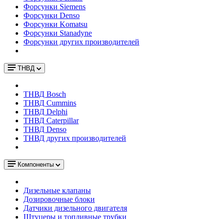
Форсунки Siemens
Форсунки Denso
Форсунки Komatsu
Форсунки Stanadyne
Форсунки других производителей
ТНВД
ТНВД Bosch
ТНВД Cummins
ТНВД Delphi
ТНВД Caterpillar
ТНВД Denso
ТНВД других производителей
Компоненты
Дизельные клапаны
Дозировочные блоки
Датчики дизельного двигателя
Штуцеры и топливные трубки