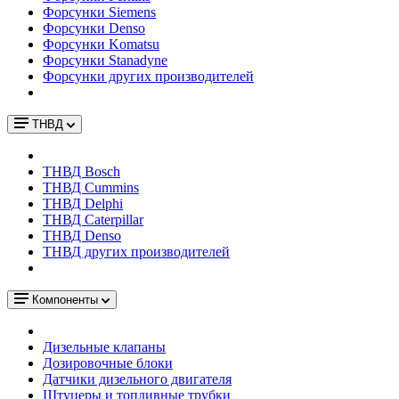
Форсунки Siemens
Форсунки Denso
Форсунки Komatsu
Форсунки Stanadyne
Форсунки других производителей
ТНВД
ТНВД Bosch
ТНВД Cummins
ТНВД Delphi
ТНВД Caterpillar
ТНВД Denso
ТНВД других производителей
Компоненты
Дизельные клапаны
Дозировочные блоки
Датчики дизельного двигателя
Штуцеры и топливные трубки