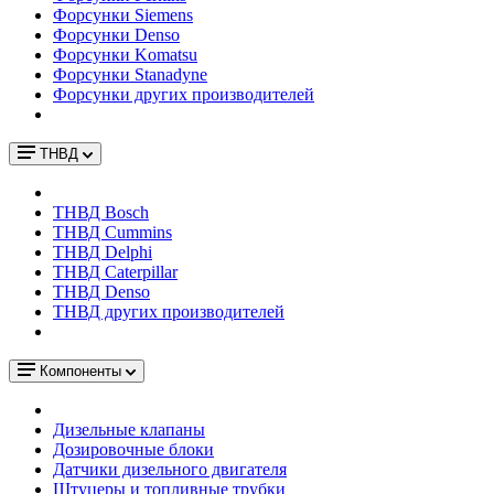
Форсунки Siemens
Форсунки Denso
Форсунки Komatsu
Форсунки Stanadyne
Форсунки других производителей
ТНВД
ТНВД Bosch
ТНВД Cummins
ТНВД Delphi
ТНВД Caterpillar
ТНВД Denso
ТНВД других производителей
Компоненты
Дизельные клапаны
Дозировочные блоки
Датчики дизельного двигателя
Штуцеры и топливные трубки