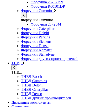
Форсунка 28237259
Форсунка R00101DP
Форсунки Cummins
Форсунки Cummins
Форсунка 2872544
Форсунки Caterpillar
Форсунки Delphi
Форсунки Perkins
Форсунки Siemens
Форсунки Denso
Форсунки Komatsu
Форсунки Stanadyne
Форсунки других производителей
ТНВД
ТНВД
ТНВД Bosch
ТНВД Cummins
ТНВД Delphi
ТНВД Caterpillar
ТНВД Denso
ТНВД других производителей
Дизельные компоненты
О компании