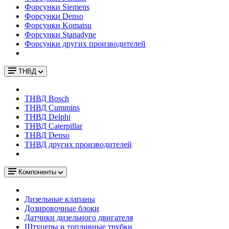
Форсунки Siemens
Форсунки Denso
Форсунки Komatsu
Форсунки Stanadyne
Форсунки других производителей
ТНВД
ТНВД Bosch
ТНВД Cummins
ТНВД Delphi
ТНВД Caterpillar
ТНВД Denso
ТНВД других производителей
Компоненты
Дизельные клапаны
Дозировочные блоки
Датчики дизельного двигателя
Штуцеры и топливные трубки