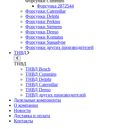
Форсунки Cummins
Форсунка 2872544
Форсунки Caterpillar
Форсунки Delphi
Форсунки Perkins
Форсунки Siemens
Форсунки Denso
Форсунки Komatsu
Форсунки Stanadyne
Форсунки других производителей
ТНВД
ТНВД
ТНВД Bosch
ТНВД Cummins
ТНВД Delphi
ТНВД Caterpillar
ТНВД Denso
ТНВД других производителей
Дизельные компоненты
О компании
Новости
Доставка и оплата
Контакты