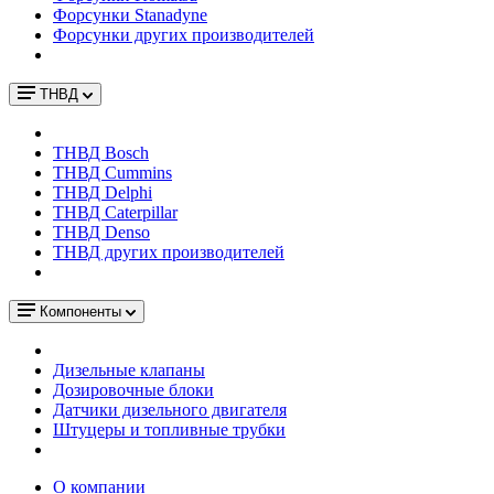
Форсунки Stanadyne
Форсунки других производителей
ТНВД
ТНВД Bosch
ТНВД Cummins
ТНВД Delphi
ТНВД Caterpillar
ТНВД Denso
ТНВД других производителей
Компоненты
Дизельные клапаны
Дозировочные блоки
Датчики дизельного двигателя
Штуцеры и топливные трубки
О компании