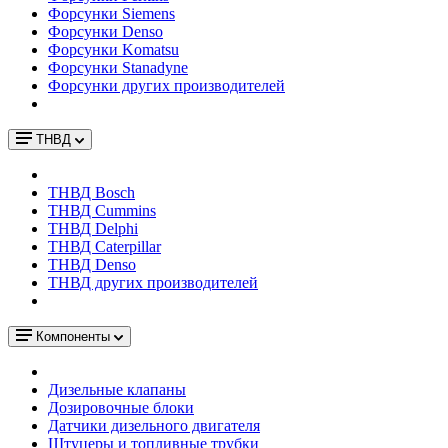
Форсунки Siemens
Форсунки Denso
Форсунки Komatsu
Форсунки Stanadyne
Форсунки других производителей
ТНВД
ТНВД Bosch
ТНВД Cummins
ТНВД Delphi
ТНВД Caterpillar
ТНВД Denso
ТНВД других производителей
Компоненты
Дизельные клапаны
Дозировочные блоки
Датчики дизельного двигателя
Штуцеры и топливные трубки