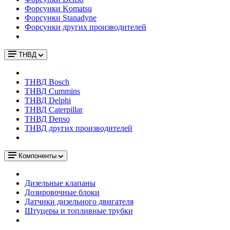
Форсунки Komatsu
Форсунки Stanadyne
Форсунки других производителей
ТНВД
ТНВД Bosch
ТНВД Cummins
ТНВД Delphi
ТНВД Caterpillar
ТНВД Denso
ТНВД других производителей
Компоненты
Дизельные клапаны
Дозировочные блоки
Датчики дизельного двигателя
Штуцеры и топливные трубки