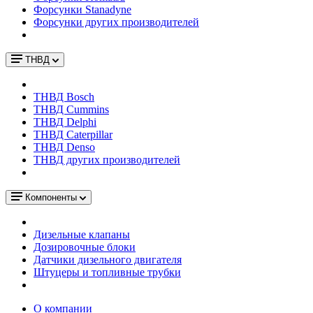
Форсунки Stanadyne
Форсунки других производителей
ТНВД
ТНВД Bosch
ТНВД Cummins
ТНВД Delphi
ТНВД Caterpillar
ТНВД Denso
ТНВД других производителей
Компоненты
Дизельные клапаны
Дозировочные блоки
Датчики дизельного двигателя
Штуцеры и топливные трубки
О компании