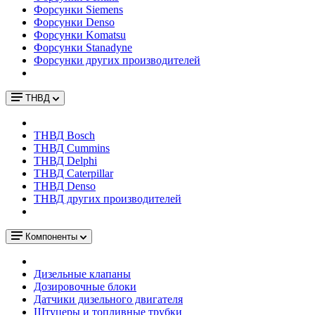
Форсунки Siemens
Форсунки Denso
Форсунки Komatsu
Форсунки Stanadyne
Форсунки других производителей
ТНВД
ТНВД Bosch
ТНВД Cummins
ТНВД Delphi
ТНВД Caterpillar
ТНВД Denso
ТНВД других производителей
Компоненты
Дизельные клапаны
Дозировочные блоки
Датчики дизельного двигателя
Штуцеры и топливные трубки