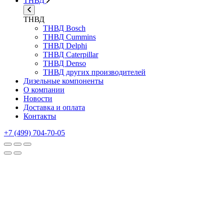
ТНВД
ТНВД
ТНВД Bosch
ТНВД Cummins
ТНВД Delphi
ТНВД Caterpillar
ТНВД Denso
ТНВД других производителей
Дизельные компоненты
О компании
Новости
Доставка и оплата
Контакты
+7 (499) 704-70-05