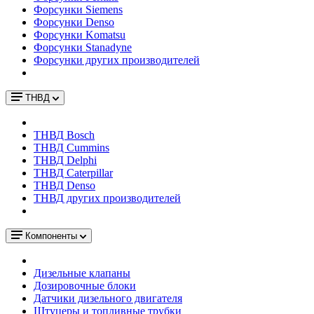
Форсунки Siemens
Форсунки Denso
Форсунки Komatsu
Форсунки Stanadyne
Форсунки других производителей
ТНВД
ТНВД Bosch
ТНВД Cummins
ТНВД Delphi
ТНВД Caterpillar
ТНВД Denso
ТНВД других производителей
Компоненты
Дизельные клапаны
Дозировочные блоки
Датчики дизельного двигателя
Штуцеры и топливные трубки