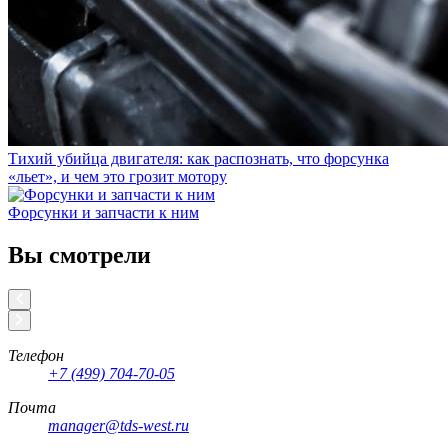
Тихий убийца двигателя: как распознать, что форсунка
«льет», и чем это грозит мотору
Форсунки и запчасти к ним
Вы смотрели
Телефон
+7 (499) 704-70-05
Почта
manager@tds-west.ru