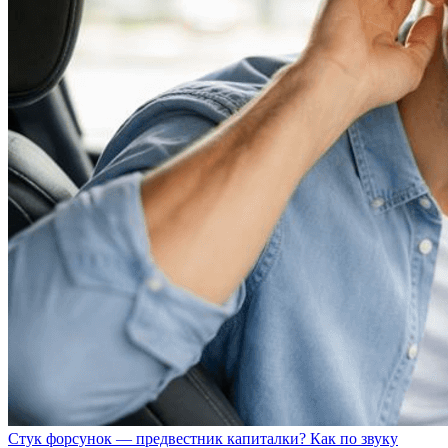
Стук форсунок — предвестник капиталки? Как по звуку