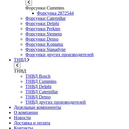
Форсунки Cummins
Форсунка 2872544
Форсунки Caterpillar
Форсунки Delphi
Форсунки Perkins
Форсунки Siemens
Форсунки Denso
Форсунки Komatsu
Форсунки Stanadyne
Форсунки других производителей
ТНВД
ТНВД
ТНВД Bosch
ТНВД Cummins
ТНВД Delphi
ТНВД Caterpillar
ТНВД Denso
ТНВД других производителей
Дизельные компоненты
О компании
Новости
Доставка и оплата
Контакты