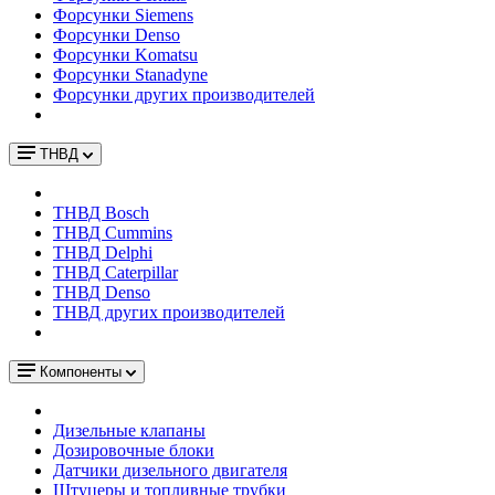
Форсунки Siemens
Форсунки Denso
Форсунки Komatsu
Форсунки Stanadyne
Форсунки других производителей
ТНВД
ТНВД Bosch
ТНВД Cummins
ТНВД Delphi
ТНВД Caterpillar
ТНВД Denso
ТНВД других производителей
Компоненты
Дизельные клапаны
Дозировочные блоки
Датчики дизельного двигателя
Штуцеры и топливные трубки