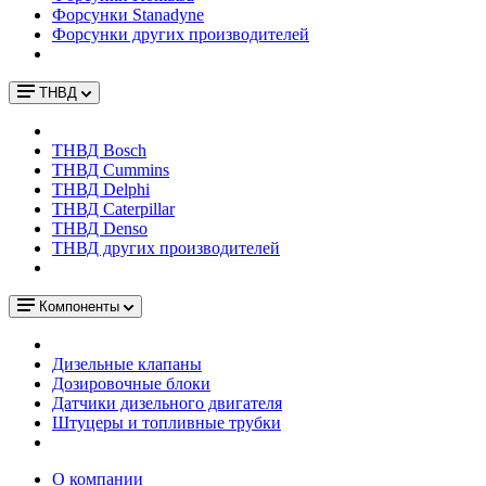
Форсунки Stanadyne
Форсунки других производителей
ТНВД
ТНВД Bosch
ТНВД Cummins
ТНВД Delphi
ТНВД Caterpillar
ТНВД Denso
ТНВД других производителей
Компоненты
Дизельные клапаны
Дозировочные блоки
Датчики дизельного двигателя
Штуцеры и топливные трубки
О компании