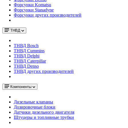
Форсунки Komatsu
Форсунки Stanadyne
Форсунки других производителей
ТНВД
ТНВД Bosch
ТНВД Cummins
ТНВД Delphi
ТНВД Caterpillar
ТНВД Denso
ТНВД других производителей
Компоненты
Дизельные клапаны
Дозировочные блоки
Датчики дизельного двигателя
Штуцеры и топливные трубки