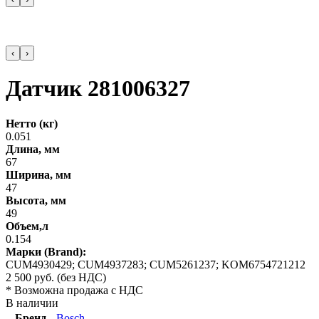
‹
›
Датчик 281006327
Нетто (кг)
0.051
Длина, мм
67
Ширина, мм
47
Высота, мм
49
Объем,л
0.154
Марки (Brand):
CUM4930429; CUM4937283; CUM5261237; KOM6754721212
2 500
руб.
(без НДС)
* Возможна продажа с НДС
В наличии
Бренд
Bosch