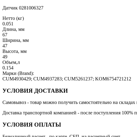
Датчик 0281006327
Нетто (кг)
0.051
Длина, мм
67
Ширина, мм
47
Высота, мм
49
Объем,л
0.154
Марки (Brand):
CUM4930429; CUM4937283; CUM5261237; KOM6754721212
УСЛОВИЯ ДОСТАВКИ
Самовывоз
- товар можно получить самостоятельно на складах 
Доставка транспортной компанией
- после поступления 100% п
УСЛОВИЯ ОПЛАТЫ
Безналичный расчет
- по карте, СБП, на расчетный счет.