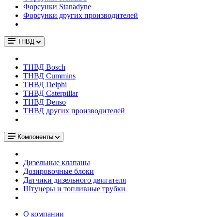
Форсунки Stanadyne
Форсунки других производителей
ТНВД
ТНВД Bosch
ТНВД Cummins
ТНВД Delphi
ТНВД Caterpillar
ТНВД Denso
ТНВД других производителей
Компоненты
Дизельные клапаны
Дозировочные блоки
Датчики дизельного двигателя
Штуцеры и топливные трубки
О компании