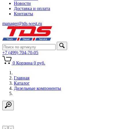
Новости
Доставка и оплата
Контакты
manager@tds-west.ru
+7 (499) 704-70-05
0
Корзина
0
руб.
Главная
Каталог
Дизельные компоненты
‹
›