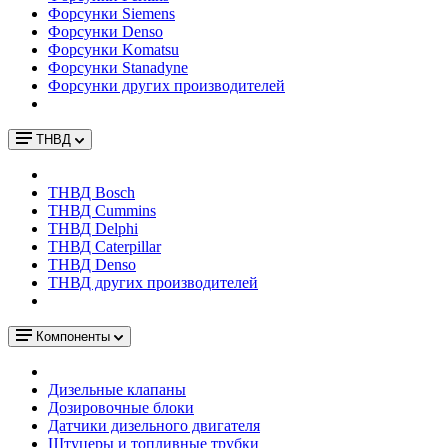
Форсунки Siemens
Форсунки Denso
Форсунки Komatsu
Форсунки Stanadyne
Форсунки других производителей
ТНВД
ТНВД Bosch
ТНВД Cummins
ТНВД Delphi
ТНВД Caterpillar
ТНВД Denso
ТНВД других производителей
Компоненты
Дизельные клапаны
Дозировочные блоки
Датчики дизельного двигателя
Штуцеры и топливные трубки