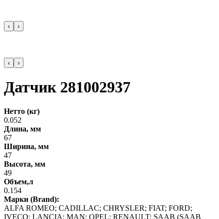
‹
›
‹
›
Датчик 281002937
Нетто (кг)
0.052
Длина, мм
67
Ширина, мм
47
Высота, мм
49
Объем,л
0.154
Марки (Brand):
ALFA ROMEO; CADILLAC; CHRYSLER; FIAT; FORD;
IVECO; LANCIA; MAN; OPEL; RENAULT; SAAB (SAAB