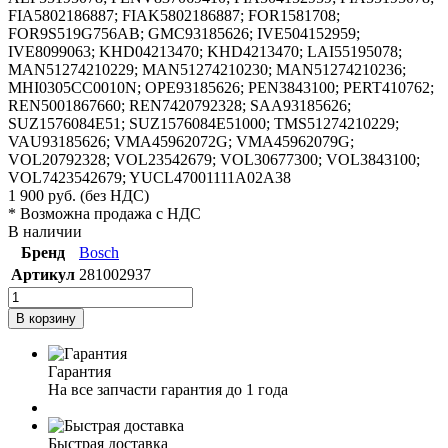
FIA5802186887; FIAK5802186887; FOR1581708;
FOR9S519G756AB; GMC93185626; IVE504152959;
IVE8099063; KHD04213470; KHD4213470; LAI55195078;
MAN51274210229; MAN51274210230; MAN51274210236;
MHI0305CC0010N; OPE93185626; PEN3843100; PERT410762;
REN5001867660; REN7420792328; SAA93185626;
SUZ1576084E51; SUZ1576084E51000; TMS51274210229;
VAU93185626; VMA45962072G; VMA45962079G;
VOL20792328; VOL23542679; VOL30677300; VOL3843100;
VOL7423542679; YUCL47001111A02A38
1 900
руб.
(без НДС)
* Возможна продажа с НДС
В наличии
Бренд
Bosch
Артикул
281002937
В корзину
Гарантия
На все запчасти гарантия до 1 года
Быстрая доставка