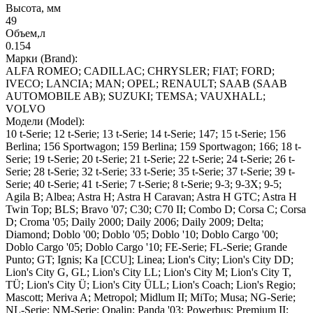
Высота, мм
49
Объем,л
0.154
Марки (Brand):
ALFA ROMEO; CADILLAC; CHRYSLER; FIAT; FORD;
IVECO; LANCIA; MAN; OPEL; RENAULT; SAAB (SAAB
AUTOMOBILE AB); SUZUKI; TEMSA; VAUXHALL;
VOLVO
Модели (Model):
10 t-Serie; 12 t-Serie; 13 t-Serie; 14 t-Serie; 147; 15 t-Serie; 156
Berlina; 156 Sportwagon; 159 Berlina; 159 Sportwagon; 166; 18 t-
Serie; 19 t-Serie; 20 t-Serie; 21 t-Serie; 22 t-Serie; 24 t-Serie; 26 t-
Serie; 28 t-Serie; 32 t-Serie; 33 t-Serie; 35 t-Serie; 37 t-Serie; 39 t-
Serie; 40 t-Serie; 41 t-Serie; 7 t-Serie; 8 t-Serie; 9-3; 9-3X; 9-5;
Agila B; Albea; Astra H; Astra H Caravan; Astra H GTC; Astra H
Twin Top; BLS; Bravo '07; C30; C70 II; Combo D; Corsa C; Corsa
D; Croma '05; Daily 2000; Daily 2006; Daily 2009; Delta;
Diamond; Doblo '00; Doblo '05; Doblo '10; Doblo Cargo '00;
Doblo Cargo '05; Doblo Cargo '10; FE-Serie; FL-Serie; Grande
Punto; GT; Ignis; Ka [CCU]; Linea; Lion's City; Lion's City DD;
Lion's City G, GL; Lion's City LL; Lion's City M; Lion's City T,
TÜ; Lion's City Ü; Lion's City ÜLL; Lion's Coach; Lion's Regio;
Mascott; Meriva A; Metropol; Midlum II; MiTo; Musa; NG-Serie;
NL-Serie; NM-Serie; Opalin; Panda '03; Powerbus; Premium II;