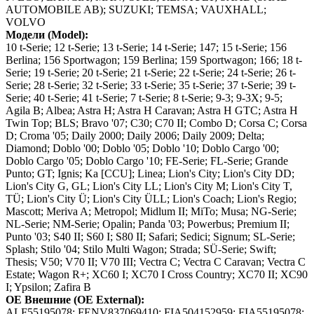
AUTOMOBILE AB); SUZUKI; TEMSA; VAUXHALL;
VOLVO
Модели (Model):
10 t-Serie; 12 t-Serie; 13 t-Serie; 14 t-Serie; 147; 15 t-Serie; 156
Berlina; 156 Sportwagon; 159 Berlina; 159 Sportwagon; 166; 18 t-
Serie; 19 t-Serie; 20 t-Serie; 21 t-Serie; 22 t-Serie; 24 t-Serie; 26 t-
Serie; 28 t-Serie; 32 t-Serie; 33 t-Serie; 35 t-Serie; 37 t-Serie; 39 t-
Serie; 40 t-Serie; 41 t-Serie; 7 t-Serie; 8 t-Serie; 9-3; 9-3X; 9-5;
Agila B; Albea; Astra H; Astra H Caravan; Astra H GTC; Astra H
Twin Top; BLS; Bravo '07; C30; C70 II; Combo D; Corsa C; Corsa
D; Croma '05; Daily 2000; Daily 2006; Daily 2009; Delta;
Diamond; Doblo '00; Doblo '05; Doblo '10; Doblo Cargo '00;
Doblo Cargo '05; Doblo Cargo '10; FE-Serie; FL-Serie; Grande
Punto; GT; Ignis; Ka [CCU]; Linea; Lion's City; Lion's City DD;
Lion's City G, GL; Lion's City LL; Lion's City M; Lion's City T,
TÜ; Lion's City Ü; Lion's City ÜLL; Lion's Coach; Lion's Regio;
Mascott; Meriva A; Metropol; Midlum II; MiTo; Musa; NG-Serie;
NL-Serie; NM-Serie; Opalin; Panda '03; Powerbus; Premium II;
Punto '03; S40 II; S60 I; S80 II; Safari; Sedici; Signum; SL-Serie;
Splash; Stilo '04; Stilo Multi Wagon; Strada; SÜ-Serie; Swift;
Thesis; V50; V70 II; V70 III; Vectra C; Vectra C Caravan; Vectra C
Estate; Wagon R+; XC60 I; XC70 I Cross Country; XC70 II; XC90
I; Ypsilon; Zafira B
OE Внешние (OE External):
ALF55195078; FENV837069410; FIA504152959; FIA55195078;