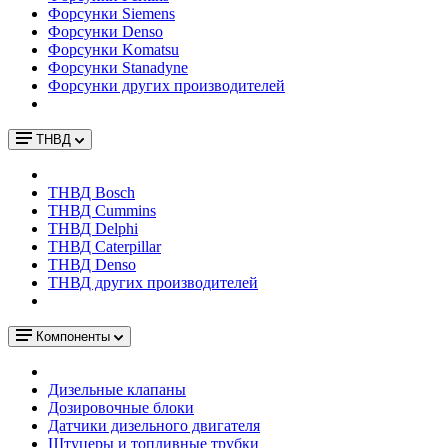
Форсунки Siemens
Форсунки Denso
Форсунки Komatsu
Форсунки Stanadyne
Форсунки других производителей
ТНВД
ТНВД Bosch
ТНВД Cummins
ТНВД Delphi
ТНВД Caterpillar
ТНВД Denso
ТНВД других производителей
Компоненты
Дизельные клапаны
Дозировочные блоки
Датчики дизельного двигателя
Штуцеры и топливные трубки