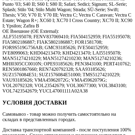
Punto '03; S40 II; S60 I; S80 II; Safari; Sedici; Signum; SL-Serie;
Splash; Stilo '04; Stilo Multi Wagon; Strada; SÜ-Serie; Swift;
Thesis; V50; V70 II; V70 III; Vectra C; Vectra C Caravan; Vectra C
Estate; Wagon R+; XC60 I; XC70 I Cross Country; XC70 II; XC90
I; Ypsilon; Zafira B
OE Внешние (OE External):
ALF55195078; FENV837069410; FIA504152959; FIA55195078;
FIA5802186887; FIAK5802186887; FOR1581708;
FOR9S519G756AB; GMC93185626; IVE504152959;
IVE8099063; KHD04213470; KHD4213470; LAI55195078;
MAN51274210229; MAN51274210230; MAN51274210236;
MHI0305CC0010N; OPE93185626; PEN3843100; PERT410762;
REN5001867660; REN7420792328; SAA93185626;
SUZ1576084E51; SUZ1576084E51000; TMS51274210229;
VAU93185626; VMA45962072G; VMA45962079G;
VOL20792328; VOL23542679; VOL30677300; VOL3843100;
VOL7423542679; YUCL47001111A02A38
УСЛОВИЯ ДОСТАВКИ
Самовывоз
- товар можно получить самостоятельно на
складах в представленных городах.
Доставка транспортной компанией
- после поступления 100%