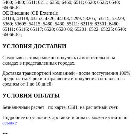
5460; 5480; 5511; 6211; 6350; 6460; 6511; 6520; 6522; 6540;
66066-62
OE Внешние (OE External):
43114; 43118; 43253; 4326; 44108; 5299; 53205; 53215; 53229;
5360; 53605; 54115; 5460; 5480; 55111; 62115; 63501; 6460;
65111; 65116; 65117; 6520; 6520-06; 65201; 6522; 65225; 6540;
66066-62;
УСЛОВИЯ ДОСТАВКИ
Самовывоз
- товар можно получить самостоятельно на
складах в представленных городах.
Доставка транспортной компанией
- после поступления 100%
предоплаты. Сроки отправления и получения составляют в
среднем от 1 до 10 дней.
УСЛОВИЯ ОПЛАТЫ
Безналичный расчет
- по карте, СБП, на расчетный счет.
Подробнее об условиях доставки и оплаты можете узнать по
ссылке