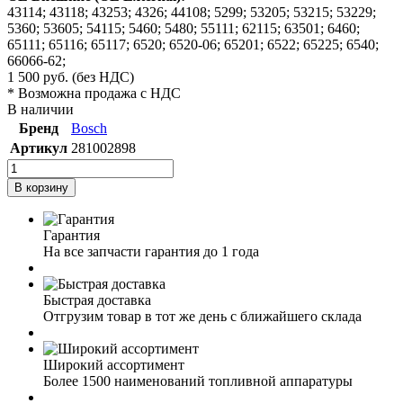
43114; 43118; 43253; 4326; 44108; 5299; 53205; 53215; 53229;
5360; 53605; 54115; 5460; 5480; 55111; 62115; 63501; 6460;
65111; 65116; 65117; 6520; 6520-06; 65201; 6522; 65225; 6540;
66066-62;
1 500
руб.
(без НДС)
* Возможна продажа с НДС
В наличии
Бренд
Bosch
Артикул
281002898
В корзину
Гарантия
На все запчасти гарантия до 1 года
Быстрая доставка
Отгрузим товар в тот же день с ближайшего склада
Широкий ассортимент
Более 1500 наименований топливной аппаратуры