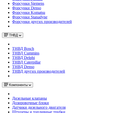
Форсунки Siemens
Форсунки Denso
Форсунки Komatsu
Форсунки Stanadyne
Форсунки других производителей
ТНВД
ТНВД Bosch
ТНВД Cummins
ТНВД Delphi
ТНВД Caterpillar
ТНВД Denso
ТНВД других производителей
Компоненты
Дизельные клапаны
Дозировочные блоки
Датчики дизельного двигателя
Штуцеры и топливные трубки