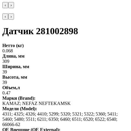
‹
›
‹
›
Датчик 281002898
Нетто (кг)
0.068
Длина, мм
309
Ширина, мм
39
Высота, мм
39
Объем,л
0.47
Марки (Brand):
KAMAZ; NEFAZ NEFTEKAMSK
Модели (Model):
4311; 4325; 4326; 4410; 5299; 5320; 5321; 5322; 5360; 5411;
5460; 5480; 5511; 6211; 6350; 6460; 6511; 6520; 6522; 6540;
66066-62
OE Внешние (OE External):