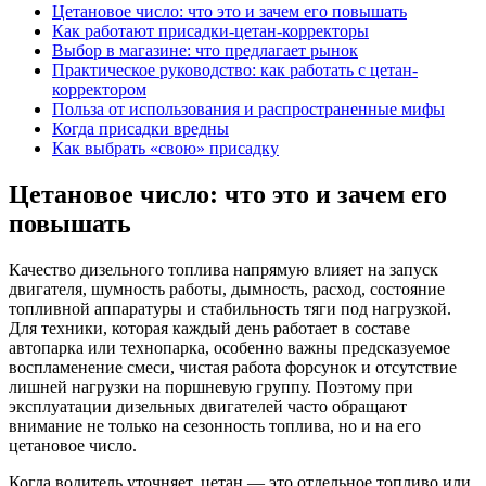
Цетановое число: что это и зачем его повышать
Как работают присадки-цетан-корректоры
Выбор в магазине: что предлагает рынок
Практическое руководство: как работать с цетан-
корректором
Польза от использования и распространенные мифы
Когда присадки вредны
Как выбрать «свою» присадку
Цетановое число: что это и зачем его
повышать
Качество дизельного топлива напрямую влияет на запуск
двигателя, шумность работы, дымность, расход, состояние
топливной аппаратуры и стабильность тяги под нагрузкой.
Для техники, которая каждый день работает в составе
автопарка или технопарка, особенно важны предсказуемое
воспламенение смеси, чистая работа форсунок и отсутствие
лишней нагрузки на поршневую группу. Поэтому при
эксплуатации дизельных двигателей часто обращают
внимание не только на сезонность топлива, но и на его
цетановое число.
Когда водитель уточняет, цетан — это отдельное топливо или