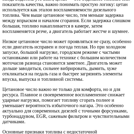
показатель качества, важно понимать простую логику: цетан
используется как эталон воспламеняемости дизельного
топлива. Чем выше цетановое число, тем меньше задержка
между впрыском и началом сгорания. Если задержка слишком
большая, топливо накапливается в камере, затем
воспламеняется резче, а двигатель работает жестче и шумнее.
Низкое цетановое число может проявляться не сразу, особенно
если двигатель исправен и погода теплая. Но при холодном
запуске, большой нагрузке, городском режиме с частыми
остановками или работе на технике с большим количеством
моточасов разница становится заметнее. Двигатель может
дольше заводиться, сильнее вибрировать, дымить, хуже
откликаться на педаль газа и быстрее загрязнять элементы
впуска, выпуска и топливной системы.
Цетановое число важно не только для комфорта, но и для
ресурса. Плавное и своевременное воспламенение снижает
ударные нагрузки, помогает топливу сгорать полнее и
уменьшает вероятность избыточного нагара. Это особенно
актуально для современных дизелей с точными форсунками,
турбонаддувом, EGR, сажевым фильтром и чувствительными
датчиками.
Основные признаки топлива с недостаточной