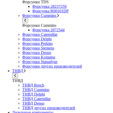
Форсунки TDS
Форсунка 28237259
Форсунка R00101DP
Форсунки Cummins
Форсунки Cummins
Форсунка 2872544
Форсунки Caterpillar
Форсунки Delphi
Форсунки Perkins
Форсунки Siemens
Форсунки Denso
Форсунки Komatsu
Форсунки Stanadyne
Форсунки других производителей
ТНВД
ТНВД
ТНВД Bosch
ТНВД Cummins
ТНВД Delphi
ТНВД Caterpillar
ТНВД Denso
ТНВД других производителей
Дизельные компоненты