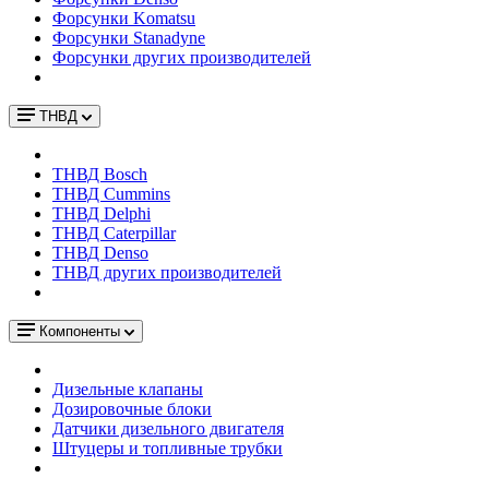
Форсунки Komatsu
Форсунки Stanadyne
Форсунки других производителей
ТНВД
ТНВД Bosch
ТНВД Cummins
ТНВД Delphi
ТНВД Caterpillar
ТНВД Denso
ТНВД других производителей
Компоненты
Дизельные клапаны
Дозировочные блоки
Датчики дизельного двигателя
Штуцеры и топливные трубки