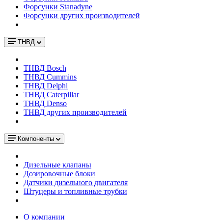
Форсунки Stanadyne
Форсунки других производителей
ТНВД
ТНВД Bosch
ТНВД Cummins
ТНВД Delphi
ТНВД Caterpillar
ТНВД Denso
ТНВД других производителей
Компоненты
Дизельные клапаны
Дозировочные блоки
Датчики дизельного двигателя
Штуцеры и топливные трубки
О компании