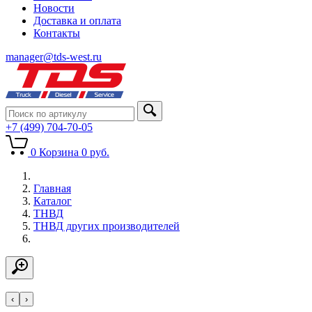
Новости
Доставка и оплата
Контакты
manager@tds-west.ru
+7 (499) 704-70-05
0
Корзина
0
руб.
Главная
Каталог
ТНВД
ТНВД других производителей
‹
›