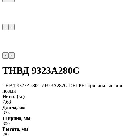
‹
›
‹
›
ТНВД 9323A280G
ТНВД 9323A280G /9323A282G DELPHI оригинальный и
новый
Нетто (кг)
7.68
Длина, мм
373
Ширина, мм
300
Высота, мм
282