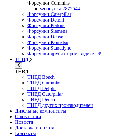
Форсунки Cummins
Форсунка 2872544
Форсунки Caterpillar
Форсунки Delphi
Форсунки Perkins
Форсунки Siemens
Форсунки Denso
Форсунки Komatsu
Форсунки Stanadyne
Форсунки других производителей
ТНВД
ТНВД
ТНВД Bosch
ТНВД Cummins
ТНВД Delphi
ТНВД Caterpillar
ТНВД Denso
ТНВД других производителей
Дизельные компоненты
О компании
Новости
Доставка и оплата
Контакты