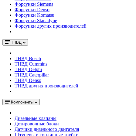
Форсунки Siemens
Форсунки Denso
Форсунки Komatsu
Форсунки Stanadyne
Форсунки других производителей
ТНВД
ТНВД Bosch
ТНВД Cummins
ТНВД Delphi
ТНВД Caterpillar
ТНВД Denso
ТНВД других производителей
Компоненты
Дизельные клапаны
Дозировочные блоки
Датчики дизельного двигателя
Штуцеры и топливные трубки