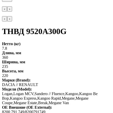
‹
›
‹
›
ТНВД 9520A300G
Нетто (кг)
7.8
Длина, мм
360
Ширина, мм
235
Высота, мм
220
Марки (Brand):
DACIA // RENAULT
Модели (Model):
Logan,Logan MCV,Sandero // Fluence,Kangoo,Kangoo Be
Bop,Kangoo Express,Kangoo Rapid,Megane,Megane
Coupe,Megane Estate,Break,Megane Van
OE Внешние (OE External):
8200 791 749/8200791749