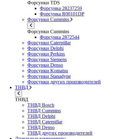
Форсунки TDS
Форсунка 28237259
Форсунка R00101DP
Форсунки Cummins
Форсунки Cummins
Форсунка 2872544
Форсунки Caterpillar
Форсунки Delphi
Форсунки Perkins
Форсунки Siemens
Форсунки Denso
Форсунки Komatsu
Форсунки Stanadyne
Форсунки других производителей
ТНВД
ТНВД
ТНВД Bosch
ТНВД Cummins
ТНВД Delphi
ТНВД Caterpillar
ТНВД Denso
ТНВД других производителей
Дизельные компоненты