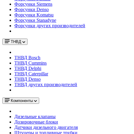
Форсунки Siemens
Форсунки Denso
Форсунки Komatsu
Форсунки Stanadyne
Форсунки других производителей
ТНВД
ТНВД Bosch
ТНВД Cummins
ТНВД Delphi
ТНВД Caterpillar
ТНВД Denso
ТНВД других производителей
Компоненты
Дизельные клапаны
Дозировочные блоки
Датчики дизельного двигателя
Штуцеры и топливные трубки