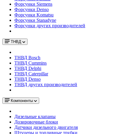
Форсунки Siemens
Форсунки Denso
Форсунки Komatsu
Форсунки Stanadyne
Форсунки других производителей
ТНВД
ТНВД Bosch
ТНВД Cummins
ТНВД Delphi
ТНВД Caterpillar
ТНВД Denso
ТНВД других производителей
Компоненты
Дизельные клапаны
Дозировочные блоки
Датчики дизельного двигателя
Штуцеры и топливные трубки