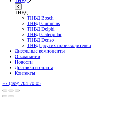
ТНВД
ТНВД
ТНВД Bosch
ТНВД Cummins
ТНВД Delphi
ТНВД Caterpillar
ТНВД Denso
ТНВД других производителей
Дизельные компоненты
О компании
Новости
Доставка и оплата
Контакты
+7 (499) 704-70-05