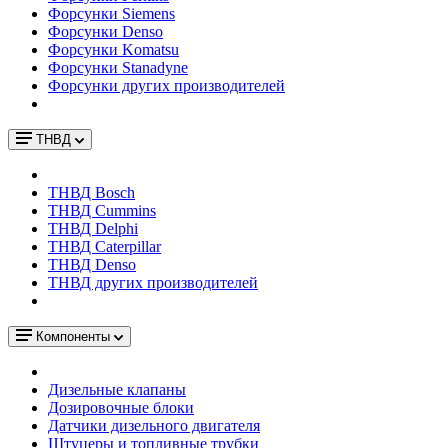
Форсунки Siemens
Форсунки Denso
Форсунки Komatsu
Форсунки Stanadyne
Форсунки других производителей
ТНВД
ТНВД Bosch
ТНВД Cummins
ТНВД Delphi
ТНВД Caterpillar
ТНВД Denso
ТНВД других производителей
Компоненты
Дизельные клапаны
Дозировочные блоки
Датчики дизельного двигателя
Штуцеры и топливные трубки