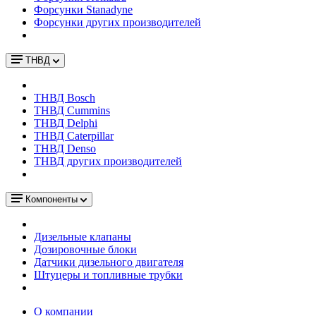
Форсунки Stanadyne
Форсунки других производителей
ТНВД
ТНВД Bosch
ТНВД Cummins
ТНВД Delphi
ТНВД Caterpillar
ТНВД Denso
ТНВД других производителей
Компоненты
Дизельные клапаны
Дозировочные блоки
Датчики дизельного двигателя
Штуцеры и топливные трубки
О компании