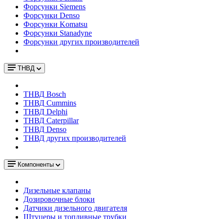
Форсунки Siemens
Форсунки Denso
Форсунки Komatsu
Форсунки Stanadyne
Форсунки других производителей
ТНВД
ТНВД Bosch
ТНВД Cummins
ТНВД Delphi
ТНВД Caterpillar
ТНВД Denso
ТНВД других производителей
Компоненты
Дизельные клапаны
Дозировочные блоки
Датчики дизельного двигателя
Штуцеры и топливные трубки