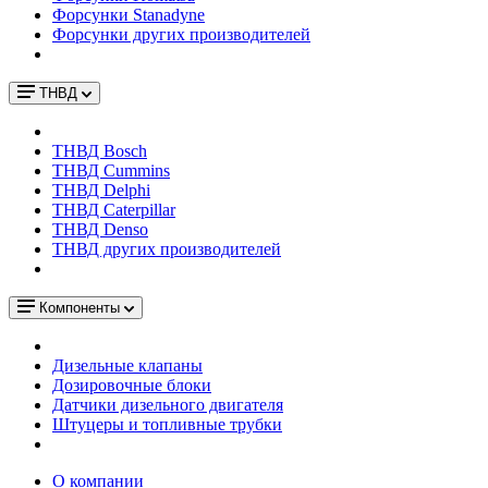
Форсунки Stanadyne
Форсунки других производителей
ТНВД
ТНВД Bosch
ТНВД Cummins
ТНВД Delphi
ТНВД Caterpillar
ТНВД Denso
ТНВД других производителей
Компоненты
Дизельные клапаны
Дозировочные блоки
Датчики дизельного двигателя
Штуцеры и топливные трубки
О компании