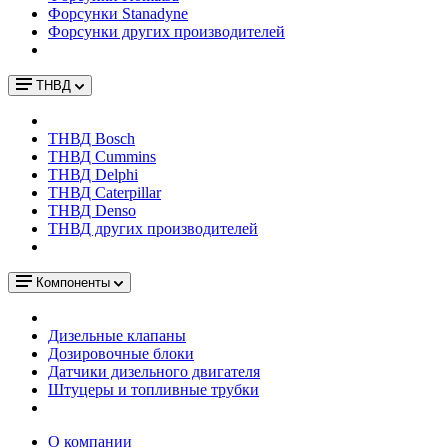
Форсунки Stanadyne
Форсунки других производителей
ТНВД
ТНВД Bosch
ТНВД Cummins
ТНВД Delphi
ТНВД Caterpillar
ТНВД Denso
ТНВД других производителей
Компоненты
Дизельные клапаны
Дозировочные блоки
Датчики дизельного двигателя
Штуцеры и топливные трубки
О компании