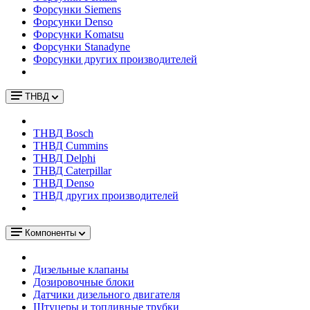
Форсунки Siemens
Форсунки Denso
Форсунки Komatsu
Форсунки Stanadyne
Форсунки других производителей
ТНВД
ТНВД Bosch
ТНВД Cummins
ТНВД Delphi
ТНВД Caterpillar
ТНВД Denso
ТНВД других производителей
Компоненты
Дизельные клапаны
Дозировочные блоки
Датчики дизельного двигателя
Штуцеры и топливные трубки