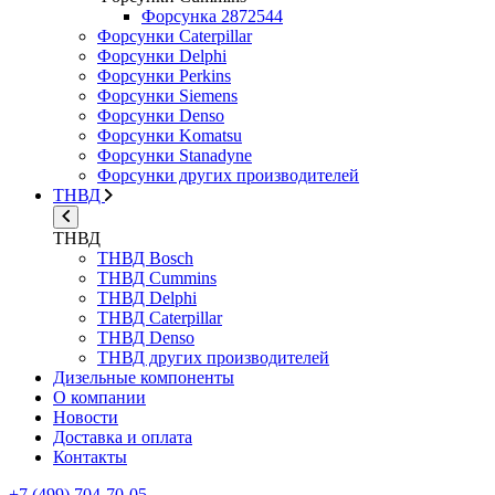
Форсунка 2872544
Форсунки Caterpillar
Форсунки Delphi
Форсунки Perkins
Форсунки Siemens
Форсунки Denso
Форсунки Komatsu
Форсунки Stanadyne
Форсунки других производителей
ТНВД
ТНВД
ТНВД Bosch
ТНВД Cummins
ТНВД Delphi
ТНВД Caterpillar
ТНВД Denso
ТНВД других производителей
Дизельные компоненты
О компании
Новости
Доставка и оплата
Контакты
+7 (499) 704-70-05