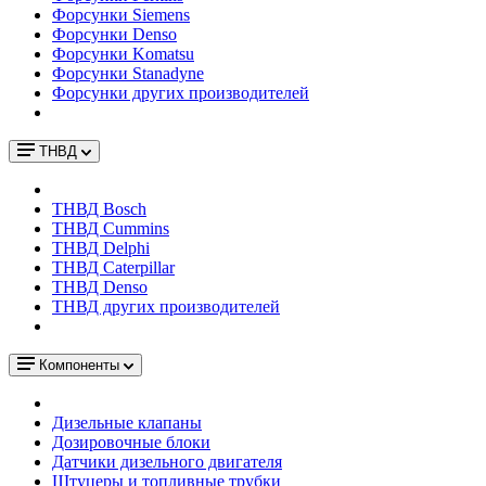
Форсунки Siemens
Форсунки Denso
Форсунки Komatsu
Форсунки Stanadyne
Форсунки других производителей
ТНВД
ТНВД Bosch
ТНВД Cummins
ТНВД Delphi
ТНВД Caterpillar
ТНВД Denso
ТНВД других производителей
Компоненты
Дизельные клапаны
Дозировочные блоки
Датчики дизельного двигателя
Штуцеры и топливные трубки