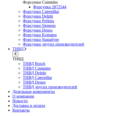
Форсунки Cummins
Форсунка 2872544
Форсунки Caterpillar
Форсунки Delphi
Форсунки Perkins
Форсунки Siemens
Форсунки Denso
Форсунки Komatsu
Форсунки Stanadyne
Форсунки других производителей
ТНВД
ТНВД
ТНВД Bosch
ТНВД Cummins
ТНВД Delphi
ТНВД Caterpillar
ТНВД Denso
ТНВД других производителей
Дизельные компоненты
О компании
Новости
Доставка и оплата
Контакты