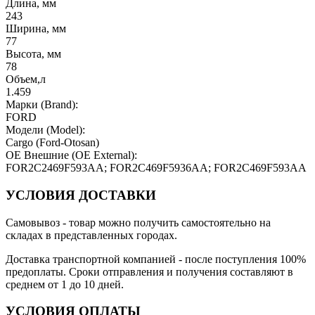
Длина, мм
243
Ширина, мм
77
Высота, мм
78
Объем,л
1.459
Марки (Brand):
FORD
Модели (Model):
Cargo (Ford-Otosan)
OE Внешние (OE External):
FOR2C2469F593AA; FOR2C469F5936AA; FOR2C469F593AA
УСЛОВИЯ ДОСТАВКИ
Самовывоз
- товар можно получить самостоятельно на
складах в представленных городах.
Доставка транспортной компанией
- после поступления 100%
предоплаты. Сроки отправления и получения составляют в
среднем от 1 до 10 дней.
УСЛОВИЯ ОПЛАТЫ