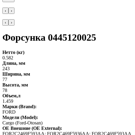
‹
›
‹
›
Форсунка 0445120025
Нетто (кг)
0.582
Длина, мм
243
Ширина, мм
77
Высота, мм
78
Объем,л
1.459
Марки (Brand):
FORD
Модели (Model):
Cargo (Ford-Otosan)
OE Внешние (OE External):
FOR2C2469F593AA; FOR2C469F5936AA; FOR2C469F593AA