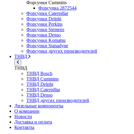
Форсунки Cummins
Форсунка 2872544
Форсунки Caterpillar
Форсунки Delphi
Форсунки Perkins
Форсунки Siemens
Форсунки Denso
Форсунки Komatsu
Форсунки Stanadyne
Форсунки других производителей
ТНВД
ТНВД
ТНВД Bosch
ТНВД Cummins
ТНВД Delphi
ТНВД Caterpillar
ТНВД Denso
ТНВД других производителей
Дизельные компоненты
О компании
Новости
Доставка и оплата
Контакты