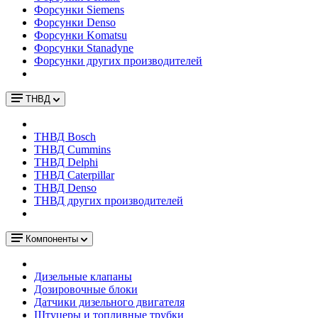
Форсунки Siemens
Форсунки Denso
Форсунки Komatsu
Форсунки Stanadyne
Форсунки других производителей
ТНВД
ТНВД Bosch
ТНВД Cummins
ТНВД Delphi
ТНВД Caterpillar
ТНВД Denso
ТНВД других производителей
Компоненты
Дизельные клапаны
Дозировочные блоки
Датчики дизельного двигателя
Штуцеры и топливные трубки