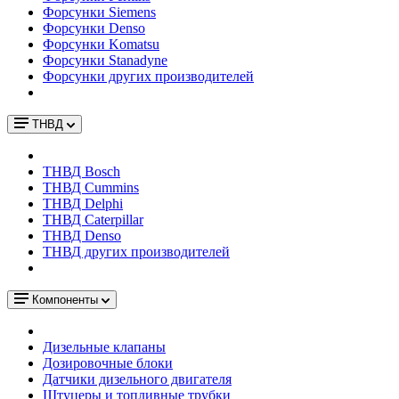
Форсунки Siemens
Форсунки Denso
Форсунки Komatsu
Форсунки Stanadyne
Форсунки других производителей
ТНВД
ТНВД Bosch
ТНВД Cummins
ТНВД Delphi
ТНВД Caterpillar
ТНВД Denso
ТНВД других производителей
Компоненты
Дизельные клапаны
Дозировочные блоки
Датчики дизельного двигателя
Штуцеры и топливные трубки