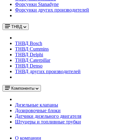
Форсунки Stanadyne
Форсунки других производителей
ТНВД
ТНВД Bosch
ТНВД Cummins
ТНВД Delphi
ТНВД Caterpillar
ТНВД Denso
ТНВД других производителей
Компоненты
Дизельные клапаны
Дозировочные блоки
Датчики дизельного двигателя
Штуцеры и топливные трубки
О компании