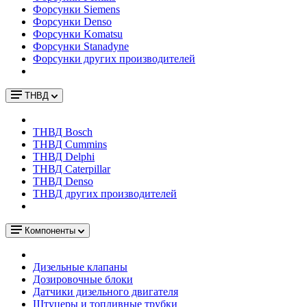
Форсунки Siemens
Форсунки Denso
Форсунки Komatsu
Форсунки Stanadyne
Форсунки других производителей
ТНВД
ТНВД Bosch
ТНВД Cummins
ТНВД Delphi
ТНВД Caterpillar
ТНВД Denso
ТНВД других производителей
Компоненты
Дизельные клапаны
Дозировочные блоки
Датчики дизельного двигателя
Штуцеры и топливные трубки