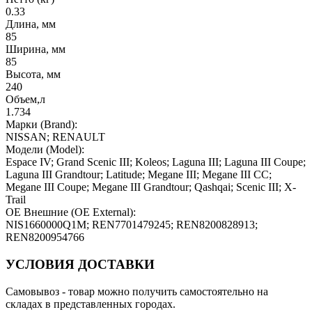
0.33
Длина, мм
85
Ширина, мм
85
Высота, мм
240
Объем,л
1.734
Марки (Brand):
NISSAN; RENAULT
Модели (Model):
Espace IV; Grand Scenic III; Koleos; Laguna III; Laguna III Coupe;
Laguna III Grandtour; Latitude; Megane III; Megane III CC;
Megane III Coupe; Megane III Grandtour; Qashqai; Scenic III; X-
Trail
OE Внешние (OE External):
NIS1660000Q1M; REN7701479245; REN8200828913;
REN8200954766
УСЛОВИЯ ДОСТАВКИ
Самовывоз
- товар можно получить самостоятельно на
складах в представленных городах.