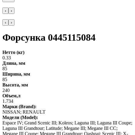
‹
›
‹
›
Форсунка 0445115084
Нетто (кг)
0.33
Длина, мм
85
Ширина, мм
85
Высота, мм
240
Объем,л
1.734
Марки (Brand):
NISSAN; RENAULT
Модели (Model):
Espace IV; Grand Scenic III; Koleos; Laguna III; Laguna III Coupe;
Laguna III Grandtour; Latitude; Megane III; Megane III CC;
Megane III Coupe; Megane III Grandtour; Qashqai; Scenic III; X-