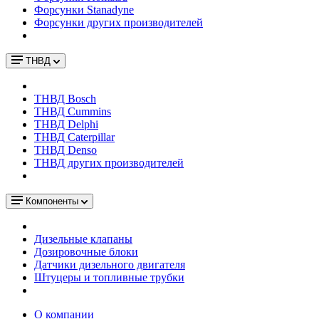
Форсунки Stanadyne
Форсунки других производителей
ТНВД
ТНВД Bosch
ТНВД Cummins
ТНВД Delphi
ТНВД Caterpillar
ТНВД Denso
ТНВД других производителей
Компоненты
Дизельные клапаны
Дозировочные блоки
Датчики дизельного двигателя
Штуцеры и топливные трубки
О компании