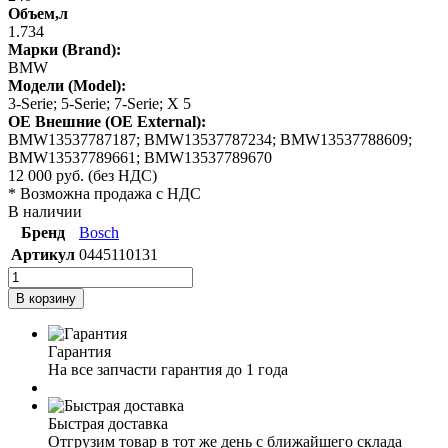
Объем,л
1.734
Марки (Brand):
BMW
Модели (Model):
3-Serie; 5-Serie; 7-Serie; X 5
OE Внешние (OE External):
BMW13537787187; BMW13537787234; BMW13537788609;
BMW13537789661; BMW13537789670
12 000
руб.
(без НДС)
* Возможна продажа с НДС
В наличии
Бренд
Bosch
Артикул
0445110131
В корзину
Гарантия
На все запчасти гарантия до 1 года
Быстрая доставка
Отгрузим товар в тот же день с ближайшего склада