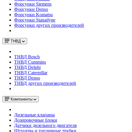
Форсунки Siemens
Форсунки Denso
Форсунки Komatsu
Форсунки Stanadyne
Форсунки других производителей
ТНВД
ТНВД Bosch
ТНВД Cummins
ТНВД Delphi
ТНВД Caterpillar
ТНВД Denso
ТНВД других производителей
Компоненты
Дизельные клапаны
Дозировочные блоки
Датчики дизельного двигателя
Штуцеры и топливные трубки