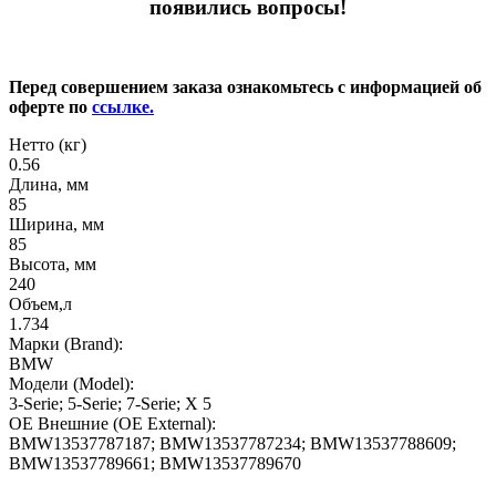
появились вопросы!
Перед совершением заказа ознакомьтесь с информацией об
оферте по
ссылке.
Нетто (кг)
0.56
Длина, мм
85
Ширина, мм
85
Высота, мм
240
Объем,л
1.734
Марки (Brand):
BMW
Модели (Model):
3-Serie; 5-Serie; 7-Serie; X 5
OE Внешние (OE External):
BMW13537787187; BMW13537787234; BMW13537788609;
BMW13537789661; BMW13537789670