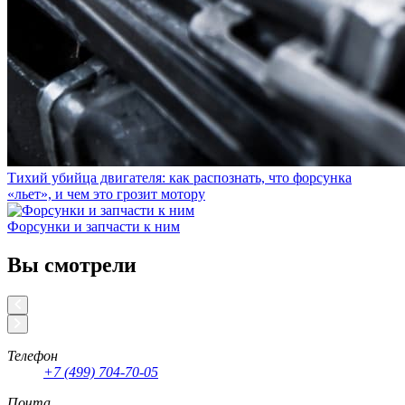
Тихий убийца двигателя: как распознать, что форсунка
«льет», и чем это грозит мотору
Форсунки и запчасти к ним
Вы смотрели
Телефон
+7 (499) 704-70-05
Почта