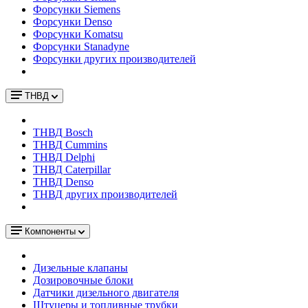
Форсунки Siemens
Форсунки Denso
Форсунки Komatsu
Форсунки Stanadyne
Форсунки других производителей
ТНВД
ТНВД Bosch
ТНВД Cummins
ТНВД Delphi
ТНВД Caterpillar
ТНВД Denso
ТНВД других производителей
Компоненты
Дизельные клапаны
Дозировочные блоки
Датчики дизельного двигателя
Штуцеры и топливные трубки