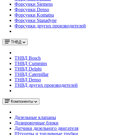
Форсунки Siemens
Форсунки Denso
Форсунки Komatsu
Форсунки Stanadyne
Форсунки других производителей
ТНВД
ТНВД Bosch
ТНВД Cummins
ТНВД Delphi
ТНВД Caterpillar
ТНВД Denso
ТНВД других производителей
Компоненты
Дизельные клапаны
Дозировочные блоки
Датчики дизельного двигателя
Штуцеры и топливные трубки