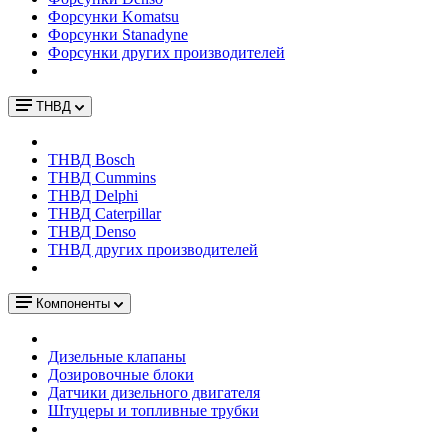
Форсунки Komatsu
Форсунки Stanadyne
Форсунки других производителей
ТНВД
ТНВД Bosch
ТНВД Cummins
ТНВД Delphi
ТНВД Caterpillar
ТНВД Denso
ТНВД других производителей
Компоненты
Дизельные клапаны
Дозировочные блоки
Датчики дизельного двигателя
Штуцеры и топливные трубки