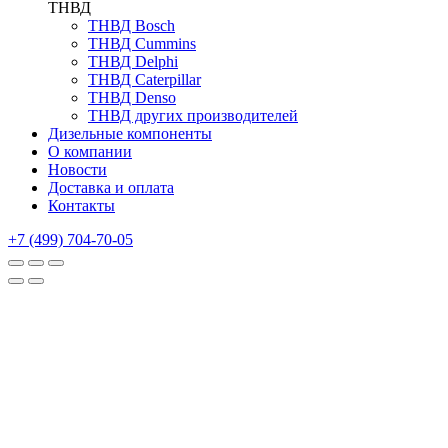
ТНВД
ТНВД Bosch
ТНВД Cummins
ТНВД Delphi
ТНВД Caterpillar
ТНВД Denso
ТНВД других производителей
Дизельные компоненты
О компании
Новости
Доставка и оплата
Контакты
+7 (499) 704-70-05