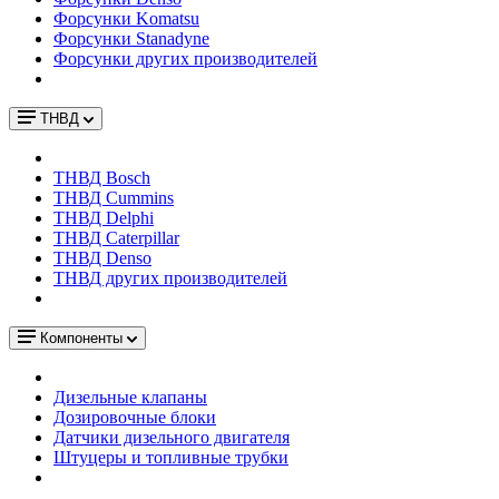
Форсунки Komatsu
Форсунки Stanadyne
Форсунки других производителей
ТНВД
ТНВД Bosch
ТНВД Cummins
ТНВД Delphi
ТНВД Caterpillar
ТНВД Denso
ТНВД других производителей
Компоненты
Дизельные клапаны
Дозировочные блоки
Датчики дизельного двигателя
Штуцеры и топливные трубки