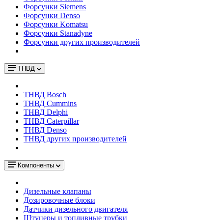
Форсунки Siemens
Форсунки Denso
Форсунки Komatsu
Форсунки Stanadyne
Форсунки других производителей
ТНВД
ТНВД Bosch
ТНВД Cummins
ТНВД Delphi
ТНВД Caterpillar
ТНВД Denso
ТНВД других производителей
Компоненты
Дизельные клапаны
Дозировочные блоки
Датчики дизельного двигателя
Штуцеры и топливные трубки